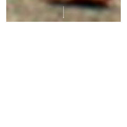
Zeit statt Zeug
Die Plattform für das
Selbstverständlichste der Welt
Das dritte Handy, der fünfte Schal, das
sechste Parfüm – wenn es darum geht,
lieben Menschen eine Freude zu machen,
schenken viele überflüssige Dinge. Dabei
gibt es etwas, das viel wertvoller ist als