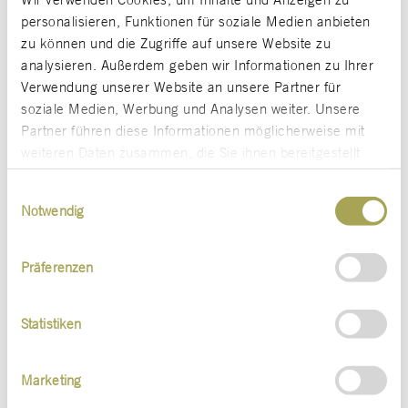
unserer Kunden mit den gesellschaftlichen
personalisieren, Funktionen für soziale Medien anbieten
zu können und die Zugriffe auf unsere Website zu
Herausforderungen der Zeit in Einklang zu
analysieren. Außerdem geben wir Informationen zu Ihrer
bringen. Unsere „Shared Value“-Projekte
Verwendung unserer Website an unsere Partner für
wurden vielfach ausgezeichnet. Und als
Ko
soziale Medien, Werbung und Analysen weiter. Unsere
Partner führen diese Informationen möglicherweise mit
n
erste klimaneutrale Digitalagentur
weiteren Daten zusammen, die Sie ihnen bereitgestellt
r
Deutschlands schenken wir unter anderem
fri
haben oder die sie im Rahmen Ihrer Nutzung der Dienste
Einwilligungsauswahl
r
jedem Fahrrad-Pendler einen Extra-
K
gesammelt haben.
Notwendig
Urlaubstag.
Mit
e
Präferenzen
Mehr zu unseren Werten
Statistiken
Marketing