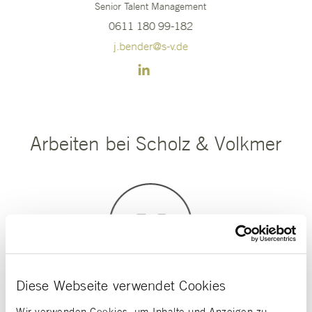
Senior Talent Management
0611 180 99-182
j.bender@s-v.de
Arbeiten bei Scholz & Volkmer
Nachhaltigkeit
Diese Webseite verwendet Cookies
ch
Unser Ziel ist es, wirtschaftliche Ziele
Wir verwenden Cookies, um Inhalte und Anzeigen zu