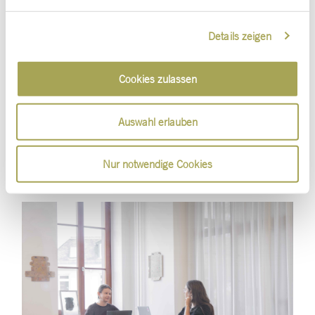
Scholz & Volkmer folgen
Details zeigen
Cookies zulassen
Auswahl erlauben
Agenturleben bei Scholz &
Volkmer
Nur notwendige Cookies