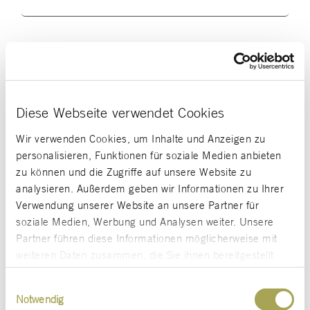
Arbeiten bei Scholz & Volkmer
Diese Webseite verwendet Cookies
Wir verwenden Cookies, um Inhalte und Anzeigen zu
personalisieren, Funktionen für soziale Medien anbieten
zu können und die Zugriffe auf unsere Website zu
analysieren. Außerdem geben wir Informationen zu Ihrer
Verwendung unserer Website an unsere Partner für
Nachhaltigkeit
soziale Medien, Werbung und Analysen weiter. Unsere
Partner führen diese Informationen möglicherweise mit
ch
Unser Ziel ist es, wirtschaftliche Ziele
weiteren Daten zusammen, die Sie ihnen bereitgestellt
unserer Kunden mit den gesellschaftlichen
haben oder die sie im Rahmen Ihrer Nutzung der Dienste
Herausforderungen der Zeit in Einklang zu
Einwilligungsauswahl
gesammelt haben.
Notwendig
bringen. Unsere „Shared Value“-Projekte