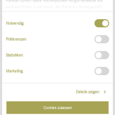
Partner führen diese Informationen möglicherweise mit
weiteren Daten zusammen, die Sie ihnen bereitgestellt
haben oder die sie im Rahmen Ihrer Nutzung der Dienste
2022
2023
Einwilligungsauswahl
gesammelt haben.
Notwendig
Präferenzen
Statistiken
see-Conference
Marketing
Zwar gehört die Konferenz zur Visualisierung
von Information nicht zu unserem
Details zeigen
Kerngeschäft und findet nur einmal jährlich
statt, aber mit internationalen
Cookies zulassen
Sprecher*innen und rund 800