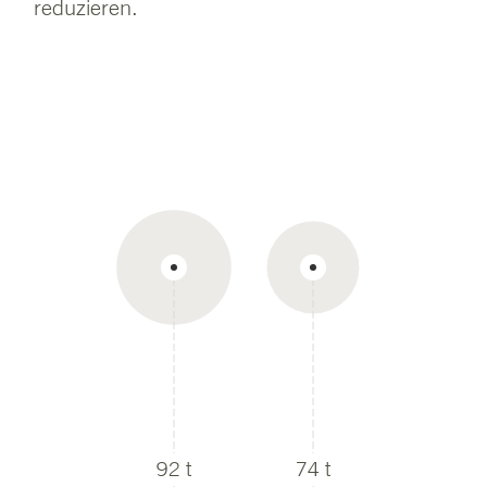
reduzieren.
92
74
t
t
92 t
74 t