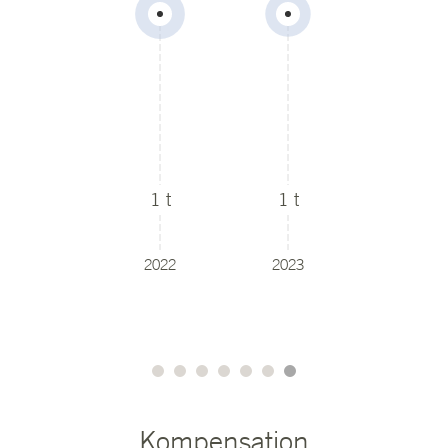
305,795
279,242
Blatt
Blatt
1 t
1 t
2022
2023
Kompensation